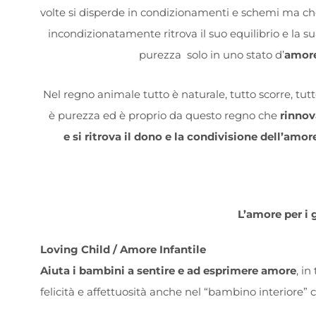
volte si disperde in condizionamenti e schemi ma c
incondizionatamente ritrova il suo equilibrio e la s
purezza solo in uno stato d’
amor
Nel regno animale tutto è naturale, tutto scorre, tut
è purezza ed è proprio da questo regno che
rinnov
e si ritrova il dono e la condivisione dell’amor
L’amore per i 
Loving Child / Amore Infantile
Aiuta i bambini a sentire e ad esprimere amore
, in
felicità e affettuosità anche nel “bambino interiore” c