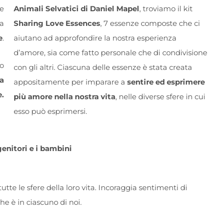
he
Animali Selvatici di Daniel Mapel
, troviamo il kit
ua
Sharing Love Essences
, 7 essenze composte che ci
e
.
aiutano ad approfondire la nostra esperienza
d’amore, sia come fatto personale che di condivisione
to
con gli altri. Ciascuna delle essenze è stata creata
a
appositamente per imparare a
sentire ed esprimere
e.
più amore nella nostra vita
, nelle diverse sfere in cui
esso può esprimersi.
genitori e i bambini
 tutte le sfere della loro vita. Incoraggia sentimenti di
he è in ciascuno di noi.