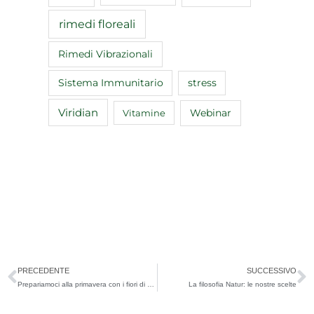
rimedi floreali
Rimedi Vibrazionali
Sistema Immunitario
stress
Viridian
Webinar
Vitamine
Precedente
S
PRECEDENTE
SUCCESSIVO
Prepariamoci alla primavera con i fiori di Bach
La filosofia Natur: le nostre scelte