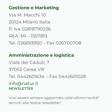
s
c
u
n
r
k
Gestione e Marketing
t
e
t
k
d
t
a
b
u
e
p
o
Via M. Macchi 10
g
o
b
d
r
k
20124 Milano Italia
r
o
e
i
e
P. Iva 02818790236
a
k
n
s
REA: MI – 1557813
m
s
Tel. 026693950 – Fax 026700708
Amministrazione e logistica
Viale dei Caduti, 7
37053 Cerea VR
Tel. 0442601634 – Fax 0442601028
info@natur.it
NEWSLETTER
Vuoi essere sempre aggiornato sulle ultime novità?
Iscriviti alla nostra newsletter!