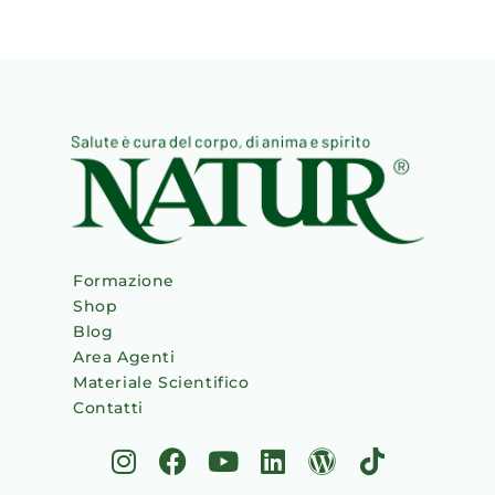
Formazione
Shop
Blog
Area Agenti
Materiale Scientifico
Contatti
I
F
Y
L
W
T
n
a
o
i
o
i