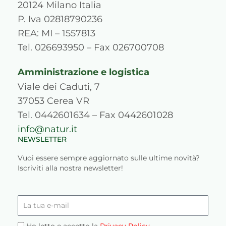
g
o
b
d
r
k
20124 Milano Italia
r
o
e
i
e
P. Iva 02818790236
a
k
n
s
REA: MI – 1557813
m
s
Tel. 026693950 – Fax 026700708
Amministrazione e logistica
Viale dei Caduti, 7
37053 Cerea VR
Tel. 0442601634 – Fax 0442601028
info@natur.it
NEWSLETTER
Vuoi essere sempre aggiornato sulle ultime novità?
Iscriviti alla nostra newsletter!
La
tua
e-
Privacy