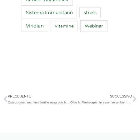
Sistema Immunitario
stress
Viridian
Webinar
Vitamine
Precedente
S
PRECEDENTE
SUCCESSIVO
Osteoporosi: mantieni forti le ossa con le vitamine giuste
Oltre la Floriterapia: le essenze ambientali dell’Alaska