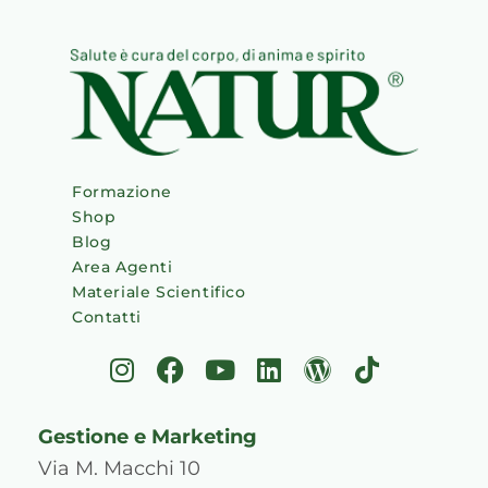
Formazione
Shop
Blog
Area Agenti
Materiale Scientifico
Contatti
I
F
Y
L
W
T
n
a
o
i
o
i
s
c
u
n
r
k
Gestione e Marketing
t
e
t
k
d
t
a
b
u
e
p
o
Via M. Macchi 10