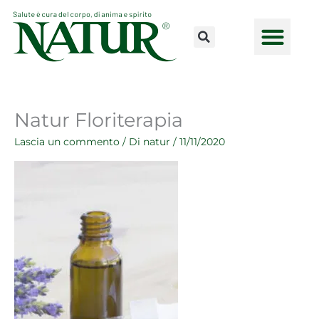
Vai
al
contenuto
CONSULENZE ONLINE
LAVORA CON NOI
PUNTI VENDI
Natur Floriterapia
Lascia un commento
/ Di
natur
/
11/11/2020