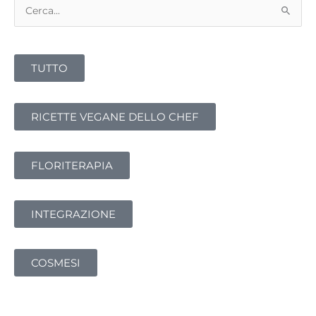
C
e
r
TUTTO
c
a
:
RICETTE VEGANE DELLO CHEF
FLORITERAPIA
INTEGRAZIONE
COSMESI