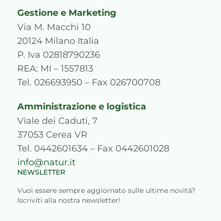
s
c
u
n
r
k
Gestione e Marketing
t
e
t
k
d
t
a
b
u
e
p
o
Via M. Macchi 10
g
o
b
d
r
k
20124 Milano Italia
r
o
e
i
e
P. Iva 02818790236
a
k
n
s
REA: MI – 1557813
m
s
Tel. 026693950 – Fax 026700708
Amministrazione e logistica
Viale dei Caduti, 7
37053 Cerea VR
Tel. 0442601634 – Fax 0442601028
info@natur.it
NEWSLETTER
Vuoi essere sempre aggiornato sulle ultime novità?
Iscriviti alla nostra newsletter!