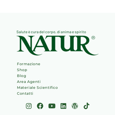
Formazione
Shop
Blog
Area Agenti
Materiale Scientifico
Contatti
I
F
Y
L
W
T
n
a
o
i
o
i