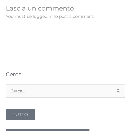
Lascia un commento
You must be logged in to post a comment.
Cerca
C
e
r
TUTTO
c
a