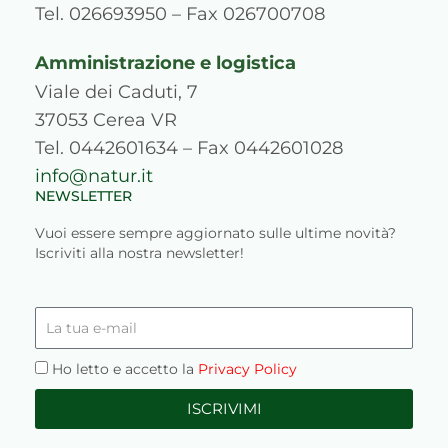
m
s
Tel. 026693950 – Fax 026700708
Amministrazione e logistica
Viale dei Caduti, 7
37053 Cerea VR
Tel. 0442601634 – Fax 0442601028
info@natur.it
NEWSLETTER
Vuoi essere sempre aggiornato sulle ultime novità?
Iscriviti alla nostra newsletter!
La
tua
e-
Privacy
Ho letto e accetto la
Privacy Policy
mail
ISCRIVIMI