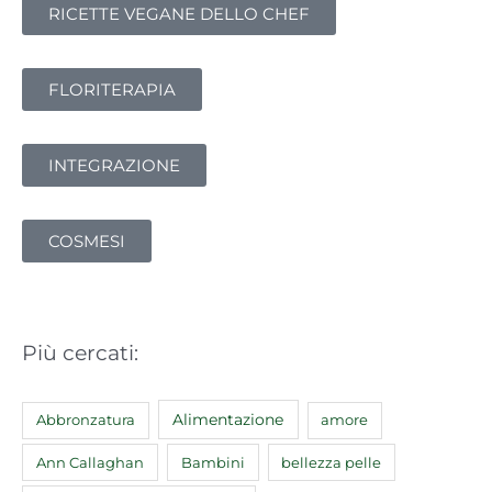
:
RICETTE VEGANE DELLO CHEF
FLORITERAPIA
INTEGRAZIONE
COSMESI
Più cercati:
Abbronzatura
Alimentazione
amore
Ann Callaghan
Bambini
bellezza pelle