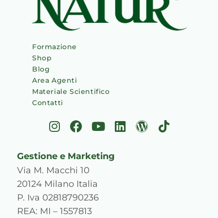
Formazione
Shop
Blog
Area Agenti
Materiale Scientifico
Contatti
I
F
Y
L
W
T
n
a
o
i
o
i
s
c
u
n
r
k
Gestione e Marketing
t
e
t
k
d
t
a
b
u
e
p
o
Via M. Macchi 10
g
o
b
d
r
k
20124 Milano Italia
r
o
e
i
e
P. Iva 02818790236
a
k
n
s
REA: MI – 1557813