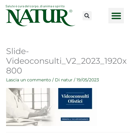
Vai
al
contenuto
CONSULENZE ONLINE
LAVORA CON NOI
PUNTI VENDI
Slide-
Videoconsulti_V2_2023_1920x
800
Lascia un commento
/ Di
natur
/
19/05/2023