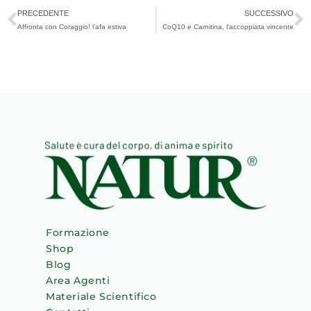
Precedente
S
PRECEDENTE
SUCCESSIVO
Affronta con Coraggio! l’afa estiva
CoQ10 e Carnitina, l’accoppiata vincente
Formazione
Shop
Blog
Area Agenti
Materiale Scientifico