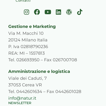
Contatti
I
F
Y
L
W
T
n
a
o
i
o
i
s
c
u
n
r
k
Gestione e Marketing
t
e
t
k
d
t
a
b
u
e
p
o
Via M. Macchi 10
g
o
b
d
r
k
20124 Milano Italia
r
o
e
i
e
P. Iva 02818790236
a
k
n
s
REA: MI – 1557813
m
s
Tel. 026693950 – Fax 026700708
Amministrazione e logistica
Viale dei Caduti, 7
37053 Cerea VR
Tel. 0442601634 – Fax 0442601028
info@natur.it
NEWSLETTER