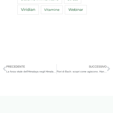
Viridian
Webinar
Vitamine
Precedente
S
PRECEDENTE
SUCCESSIVO
La forza vitale dell’Himalaya negli Himalayan Flower Enhancers
Fiori di Bach: scopri come agiscono. Hanno degli effetti collaterali?