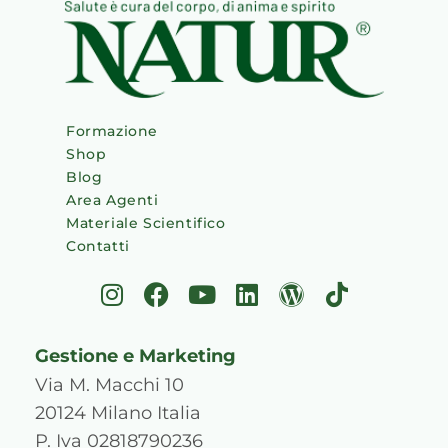
Formazione
Shop
Blog
Area Agenti
Materiale Scientifico
Contatti
I
F
Y
L
W
T
n
a
o
i
o
i
s
c
u
n
r
k
Gestione e Marketing
t
e
t
k
d
t
a
b
u
e
p
o
Via M. Macchi 10
g
o
b
d
r
k
20124 Milano Italia
r
o
e
i
e
P. Iva 02818790236