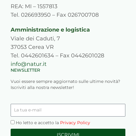
a
k
n
s
REA: MI – 1557813
m
s
Tel. 026693950 – Fax 026700708
Amministrazione e logistica
Viale dei Caduti, 7
37053 Cerea VR
Tel. 0442601634 – Fax 0442601028
info@natur.it
NEWSLETTER
Vuoi essere sempre aggiornato sulle ultime novità?
Iscriviti alla nostra newsletter!
La
tua
e-
Privacy
Ho letto e accetto la
Privacy Policy
mail
ISCRIVIMI