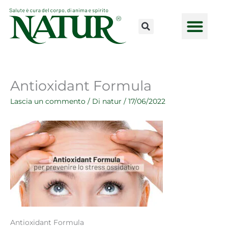
Vai
al
contenuto
CONSULENZE ONLINE
LAVORA CON NOI
PUNTI VENDI
Antioxidant Formula
Lascia un commento
/ Di
natur
/
17/06/2022
Antioxidant Formula