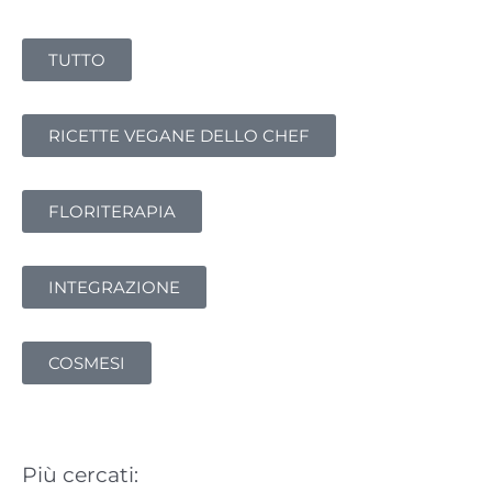
e
r
TUTTO
c
a
:
RICETTE VEGANE DELLO CHEF
FLORITERAPIA
INTEGRAZIONE
COSMESI
Più cercati: