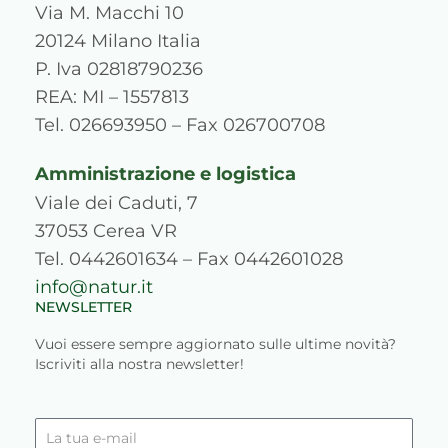
a
b
u
e
p
o
Via M. Macchi 10
g
o
b
d
r
k
20124 Milano Italia
r
o
e
i
e
P. Iva 02818790236
a
k
n
s
REA: MI – 1557813
m
s
Tel. 026693950 – Fax 026700708
Amministrazione e logistica
Viale dei Caduti, 7
37053 Cerea VR
Tel. 0442601634 – Fax 0442601028
info@natur.it
NEWSLETTER
Vuoi essere sempre aggiornato sulle ultime novità?
Iscriviti alla nostra newsletter!
La
tua