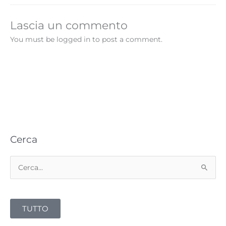
Lascia un commento
You must be logged in to post a comment.
Cerca
C
e
r
TUTTO
c
a