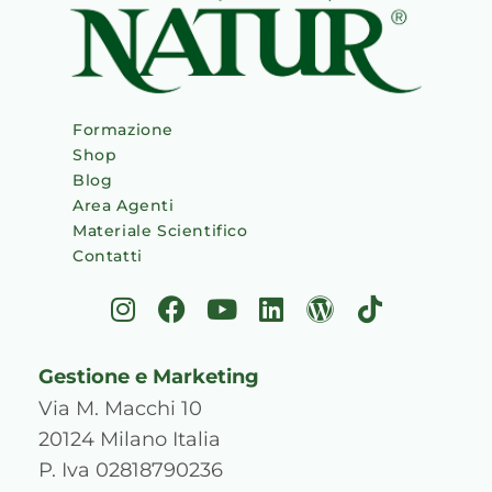
Formazione
Shop
Blog
Area Agenti
Materiale Scientifico
Contatti
I
F
Y
L
W
T
n
a
o
i
o
i
s
c
u
n
r
k
Gestione e Marketing
t
e
t
k
d
t
a
b
u
e
p
o
Via M. Macchi 10
g
o
b
d
r
k
20124 Milano Italia
r
o
e
i
e
P. Iva 02818790236