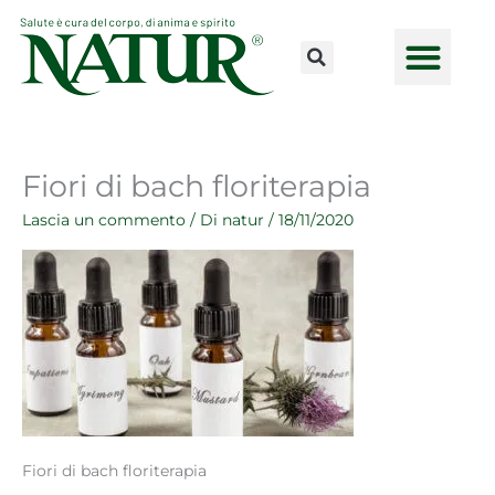
Vai
al
contenuto
CONSULENZE ONLINE
LAVORA CON NOI
PUNTI VENDI
Fiori di bach floriterapia
Lascia un commento
/ Di
natur
/
18/11/2020
Fiori di bach floriterapia