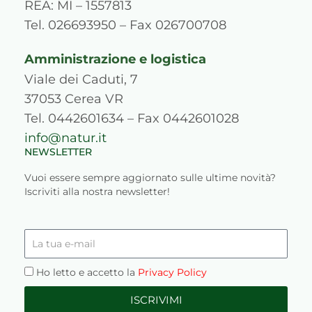
a
k
n
s
REA: MI – 1557813
m
s
Tel. 026693950 – Fax 026700708
Amministrazione e logistica
Viale dei Caduti, 7
37053 Cerea VR
Tel. 0442601634 – Fax 0442601028
info@natur.it
NEWSLETTER
Vuoi essere sempre aggiornato sulle ultime novità?
Iscriviti alla nostra newsletter!
La
tua
e-
Privacy
Ho letto e accetto la
Privacy Policy
mail
ISCRIVIMI