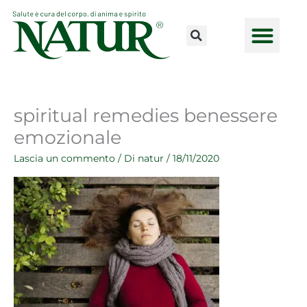
Vai
al
contenuto
CONSULENZE ONLINE
LAVORA CON NOI
PUNTI VENDI
spiritual remedies benessere
emozionale
Lascia un commento
/ Di
natur
/
18/11/2020