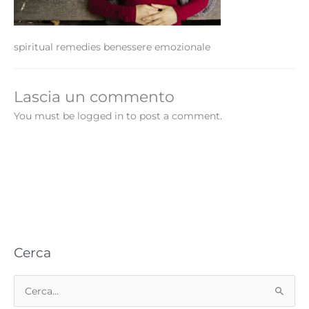
spiritual remedies benessere emozionale
Lascia un commento
You must be logged in to post a comment.
Cerca
C