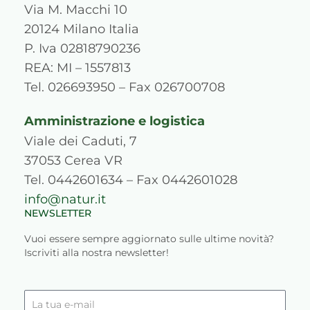
a
b
u
e
p
o
Via M. Macchi 10
g
o
b
d
r
k
20124 Milano Italia
r
o
e
i
e
P. Iva 02818790236
a
k
n
s
REA: MI – 1557813
m
s
Tel. 026693950 – Fax 026700708
Amministrazione e logistica
Viale dei Caduti, 7
37053 Cerea VR
Tel. 0442601634 – Fax 0442601028
info@natur.it
NEWSLETTER
Vuoi essere sempre aggiornato sulle ultime novità?
Iscriviti alla nostra newsletter!
La