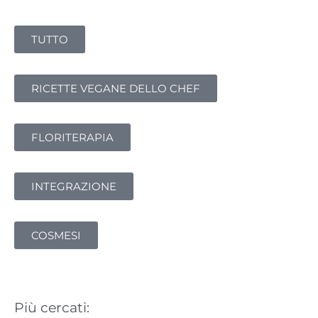
e
r
TUTTO
c
a
:
RICETTE VEGANE DELLO CHEF
FLORITERAPIA
INTEGRAZIONE
COSMESI
Più cercati: