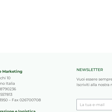
NEWSLETTER
e Marketing
chi 10
Vuoi essere sempre
no Italia
Iscriviti alla nostra
818790236
1557813
93950 – Fax 026700708
La
tua
azione e logistica