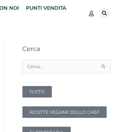
ON NOI
PUNTI VENDITA
Cerca
C
e
r
TUTTO
c
a
:
RICETTE VEGANE DELLO CHEF