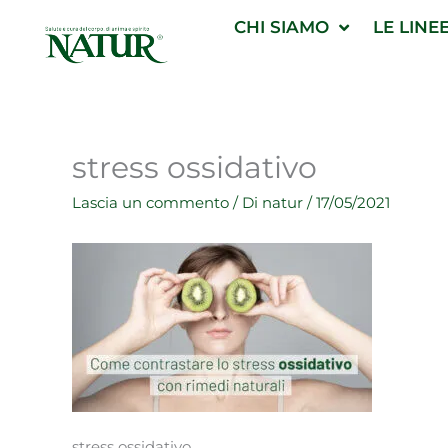
Vai
CHI SIAMO
LE LINE
al
contenuto
stress ossidativo
Lascia un commento
/ Di
natur
/
17/05/2021
stress ossidativo