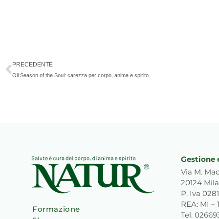
Precedente
PRECEDENTE
Oli Season of the Soul: carezza per corpo, anima e spirito
Gestione 
Via M. Mac
20124 Mila
P. Iva 02
REA: MI – 
Formazione
Tel. 0266