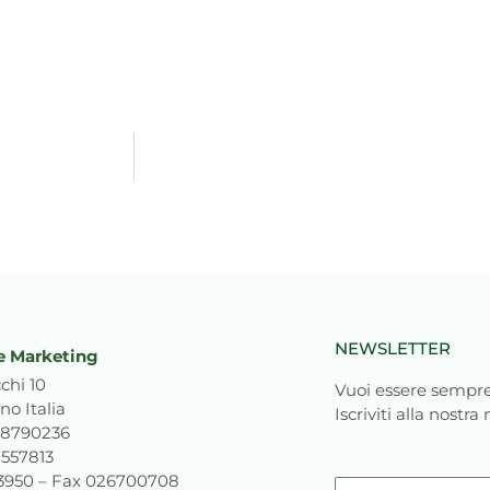
NEWSLETTER
e Marketing
chi 10
Vuoi essere sempre
no Italia
Iscriviti alla nostra
818790236
1557813
93950 – Fax 026700708
La