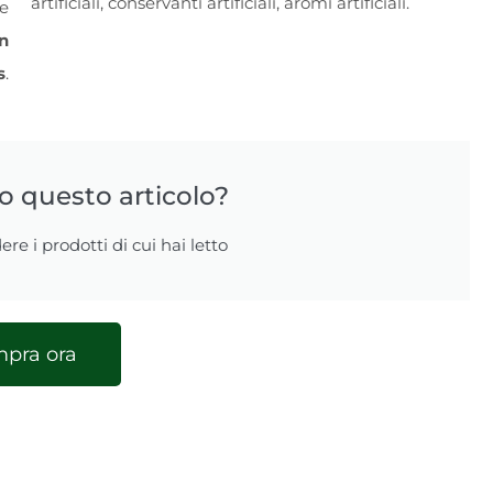
artificiali, conservanti artificiali, aromi artificiali.
re
n
s
.
to questo articolo?
ere i prodotti di cui hai letto
pra ora