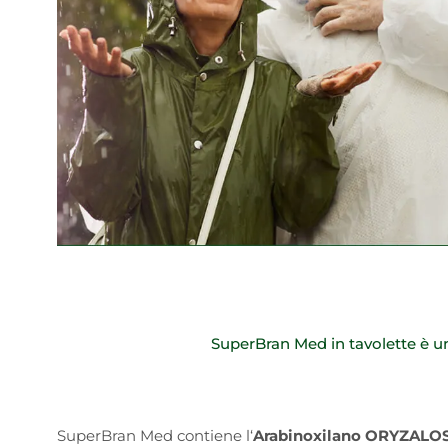
SuperBran Med in tavolette è un
SuperBran Med contiene l
‘
Arabinoxilano
ORYZALO