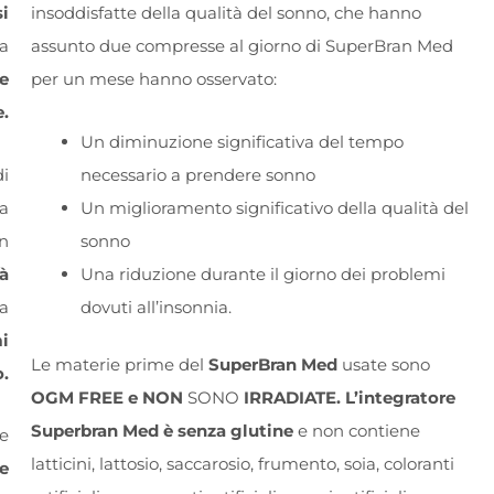
i
insoddisfatte della qualità del sonno, che hanno
 a
assunto due compresse al giorno di SuperBran Med
e
per un mese hanno osservato:
.
Un diminuzione significativa del tempo
di
necessario a prendere sonno
a
Un miglioramento significativo della qualità del
un
sonno
à
Una riduzione durante il giorno dei problemi
sa
dovuti all’insonnia.
mi
Le materie prime del
SuperBran Med
usate sono
.
OGM FREE e NON
SONO
IRRADIATE.
L’integratore
Superbran Med è senza
glutine
e non contiene
se
latticini,
lattosio
, saccarosio, frumento,
soia
, coloranti
re