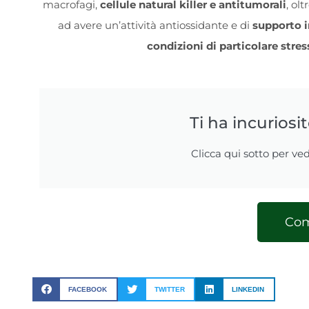
macrofagi,
cellule natural killer e antitumorali
, olt
ad avere un’attività antiossidante e di
supporto i
condizioni di particolare stres
Ti ha incuriosi
Clicca qui sotto per ved
Com
FACEBOOK
TWITTER
LINKEDIN