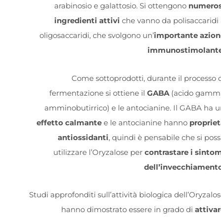
arabinosio e galattosio.
Si ottengono
numeros
ingredienti attivi
che vanno da polisaccaridi
oligosaccaridi, che svolgono un’
importante azion
immunostimolante
Come sottoprodotti, durante il processo 
fermentazione si ottiene il
GABA
(acido gamm
amminobutirrico) e le antocianine. Il GABA ha 
effetto calmante
e le antocianine hanno
propriet
antiossidanti
, quindi è pensabile che si pos
utilizzare l’Oryzalose per
contrastare i sinto
dell’invecchiamento
Studi approfonditi sull’attività biologica dell’Oryzalo
hanno dimostrato essere in grado di
attiva