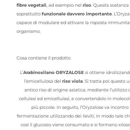
fibre vegetali
, ad esempio nel
riso
. Questa sostanza r
soprattutto
funzionale davvero importante
. L’Oryz
capace di modulare ed attivare la risposta immunitari
organismo.
Cosa contiene il prodotto
L’
Arabinoxilano ORYZALOSE
si ottiene idrolizzan
l’emicellulosa del
riso viola
. Si tratta poi questo 
antico riso di origine asiatica, mediante l’utilizzo 
cellulasi ed emicellulasi, e convertendolo in moleco
più piccole. In seguito, l’Oryzalose va incontro
fermentazione utilizzando dei lieviti, in modo tale c
così il glucosio viene consumato e si formano xilosi