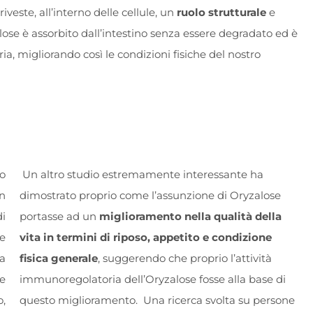
iveste, all’interno delle cellule, un
ruolo strutturale
e
alose è assorbito dall’intestino senza essere degradato ed è
a, migliorando così le condizioni fisiche del nostro
do
Un altro studio estremamente interessante ha
un
dimostrato proprio come l’assunzione di Oryzalose
di
portasse ad un
miglioramento nella qualità della
le
vita in termini di riposo, appetito e condizione
 a
fisica generale
, suggerendo che proprio l’attività
he
immunoregolatoria dell’Oryzalose fosse alla base di
o,
questo miglioramento. Una ricerca svolta su persone