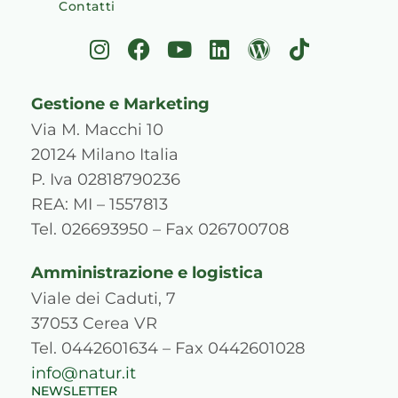
Contatti
I
F
Y
L
W
T
n
a
o
i
o
i
s
c
u
n
r
k
Gestione e Marketing
t
e
t
k
d
t
a
b
u
e
p
o
Via M. Macchi 10
g
o
b
d
r
k
20124 Milano Italia
r
o
e
i
e
P. Iva 02818790236
a
k
n
s
REA: MI – 1557813
m
s
Tel. 026693950 – Fax 026700708
Amministrazione e logistica
Viale dei Caduti, 7
37053 Cerea VR
Tel. 0442601634 – Fax 0442601028
info@natur.it
NEWSLETTER