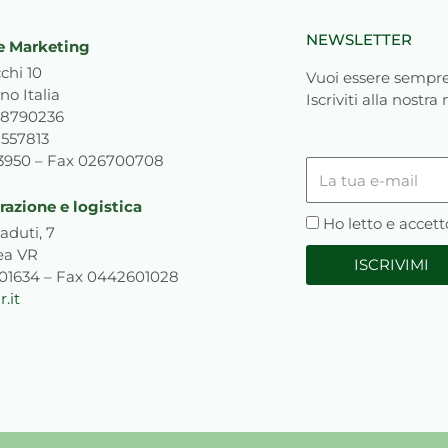
NEWSLETTER
e Marketing
chi 10
Vuoi essere sempre
no Italia
Iscriviti alla nostra
818790236
1557813
93950 – Fax 026700708
La
tua
azione e logistica
e-
Privacy
Ho letto e accett
aduti, 7
mail
ea VR
ISCRIVIMI
601634 – Fax 0442601028
.it