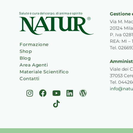
Gestione 
Via M. Mac
20124 Mila
P. Iva 02
REA: MI – 
Formazione
Tel. 0266
Shop
Blog
Amministr
Area Agenti
Viale dei C
Materiale Scientifico
37053 Cer
Contatti
Tel. 0442
info@natur
I
F
Y
T
L
W
n
a
o
i
i
o
s
c
u
k
n
r
t
e
t
t
k
d
a
b
u
o
e
p
g
o
b
k
d
r