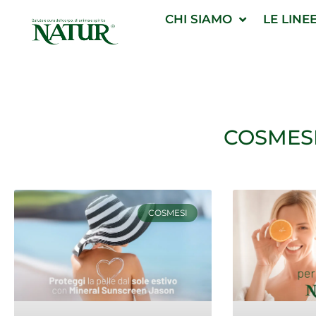
Vai
CHI SIAMO
LE LINE
al
contenuto
COSMES
COSMESI