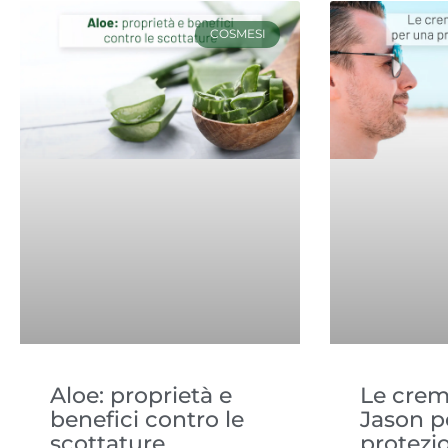
COSMESI
Aloe: proprietà e
Le crem
benefici contro le
Jason p
scottature
protezi