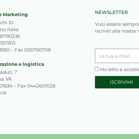
NEWSLETTER
e Marketing
chi 10
Vuoi essere sempre
no Italia
Iscriviti alla nostra
818790236
1557813
93950 – Fax 026700708
La
tua
azione e logistica
e-
Privacy
Ho letto e accett
aduti, 7
mail
ea VR
ISCRIVIMI
601634 – Fax 0442601028
.it