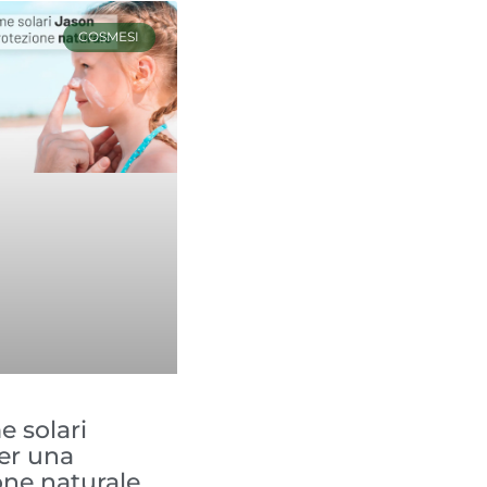
COSMESI
e solari
er una
one naturale