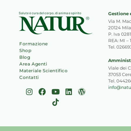
Gestione 
Via M. Mac
20124 Mila
P. Iva 02
REA: MI – 
Formazione
Tel. 0266
Shop
Blog
Amministr
Area Agenti
Viale dei C
Materiale Scientifico
37053 Cer
Contatti
Tel. 0442
info@natur
I
F
Y
T
L
W
n
a
o
i
i
o
s
c
u
k
n
r
t
e
t
t
k
d
a
b
u
o
e
p
g
o
b
k
d
r