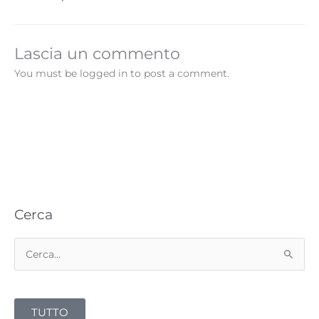
Lascia un commento
You must be logged in to post a comment.
Cerca
C
e
r
TUTTO
c