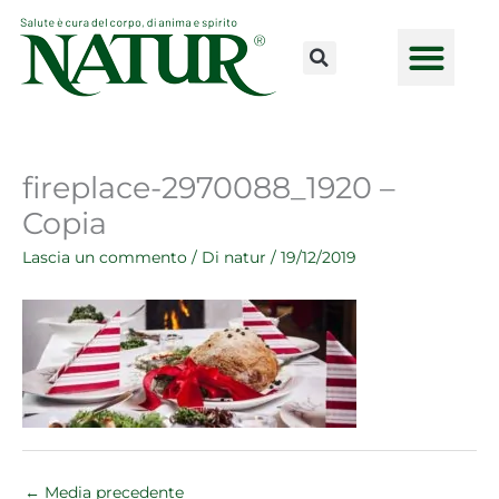
Vai
al
contenuto
CONSULENZE ONLINE
LAVORA CON NOI
PUNTI VENDI
fireplace-2970088_1920 –
Copia
Lascia un commento
/ Di
natur
/
19/12/2019
←
Media precedente