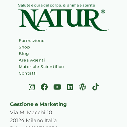
Formazione
Shop
Blog
Area Agenti
Materiale Scientifico
Contatti
I
F
Y
L
W
T
n
a
o
i
o
i
s
c
u
n
r
k
Gestione e Marketing
t
e
t
k
d
t
a
b
u
e
p
o
Via M. Macchi 10
g
o
b
d
r
k
20124 Milano Italia