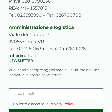
r
o
e
i
e
P. Iva 02818790236
a
k
n
s
REA: MI – 1557813
m
s
Tel. 026693950 – Fax 026700708
Amministrazione e logistica
Viale dei Caduti, 7
37053 Cerea VR
Tel. 0442601634 – Fax 0442601028
info@natur.it
NEWSLETTER
Vuoi essere sempre aggiornato sulle ultime novità?
Iscriviti alla nostra newsletter!
La
tua
e-
Privacy
Ho letto e accetto la
Privacy Policy
mail