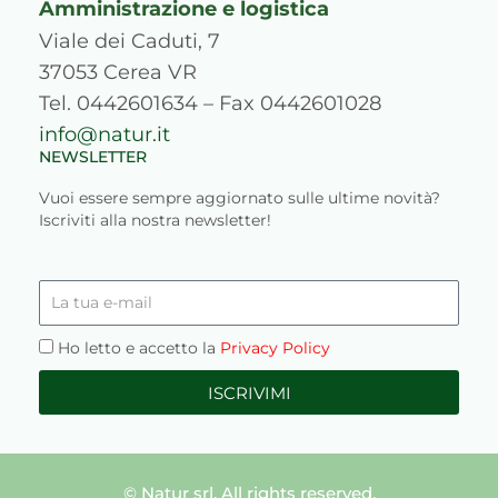
Amministrazione e logistica
Viale dei Caduti, 7
37053 Cerea VR
Tel. 0442601634 – Fax 0442601028
info@natur.it
NEWSLETTER
Vuoi essere sempre aggiornato sulle ultime novità?
Iscriviti alla nostra newsletter!
La
tua
e-
Privacy
Ho letto e accetto la
Privacy Policy
mail
ISCRIVIMI
© Natur srl. All rights reserved.