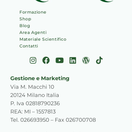
Formazione
Shop
Blog
Area Agenti
Materiale Scientifico
Contatti
I
F
Y
L
W
T
n
a
o
i
o
i
s
c
u
n
r
k
Gestione e Marketing
t
e
t
k
d
t
a
b
u
e
p
o
Via M. Macchi 10
g
o
b
d
r
k
20124 Milano Italia
r
o
e
i
e
P. Iva 02818790236
a
k
n
s
REA: MI – 1557813
m
s
Tel. 026693950 – Fax 026700708