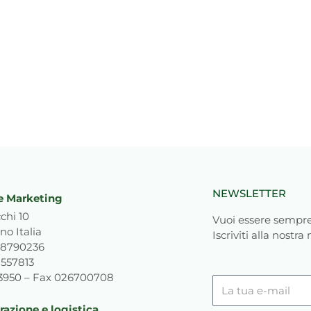
NEWSLETTER
e Marketing
chi 10
Vuoi essere sempre
no Italia
Iscriviti alla nostra
818790236
1557813
93950 – Fax 026700708
La
tua
azione e logistica