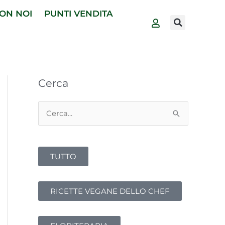
ON NOI
PUNTI VENDITA
Cerca
C
e
r
TUTTO
c
a
:
RICETTE VEGANE DELLO CHEF