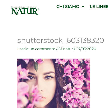
Vai
CHI SIAMO
LE LINE
al
contenuto
shutterstock_603138320
Lascia un commento
/ Di
natur
/
27/03/2020