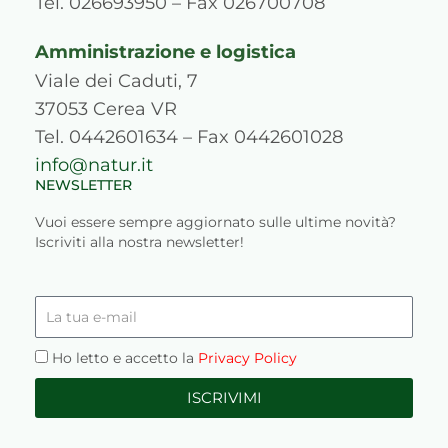
Tel. 026693950 – Fax 026700708
Amministrazione e logistica
Viale dei Caduti, 7
37053 Cerea VR
Tel. 0442601634 – Fax 0442601028
info@natur.it
NEWSLETTER
Vuoi essere sempre aggiornato sulle ultime novità?
Iscriviti alla nostra newsletter!
La
tua
e-
Privacy
Ho letto e accetto la
Privacy Policy
mail
ISCRIVIMI