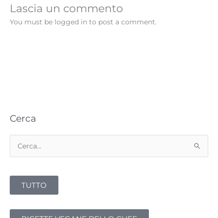
Lascia un commento
You must be logged in to post a comment.
Cerca
C
e
r
TUTTO
c
a
: