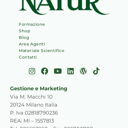
Formazione
Shop
Blog
Area Agenti
Materiale Scientifico
Contatti
I
F
Y
L
W
T
n
a
o
i
o
i
s
c
u
n
r
k
Gestione e Marketing
t
e
t
k
d
t
a
b
u
e
p
o
Via M. Macchi 10
g
o
b
d
r
k
20124 Milano Italia
r
o
e
i
e
P. Iva 02818790236
a
k
n
s
REA: MI – 1557813
m
s