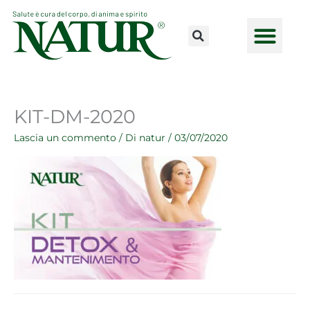
Vai
al
contenuto
CONSULENZE ONLINE
LAVORA CON NOI
PUNTI VENDI
KIT-DM-2020
Lascia un commento
/ Di
natur
/
03/07/2020