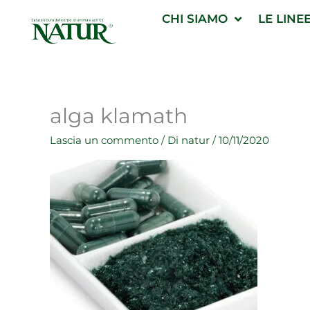
Vai
CHI SIAMO
LE LINE
al
contenuto
alga klamath
Lascia un commento
/ Di
natur
/
10/11/2020