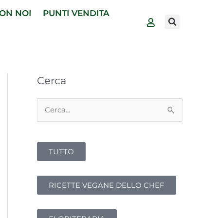
ON NOI
PUNTI VENDITA
Cerca
C
e
r
TUTTO
c
a
:
RICETTE VEGANE DELLO CHEF