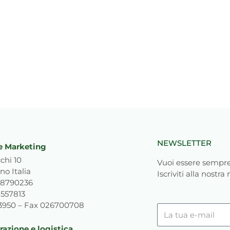
NEWSLETTER
e Marketing
chi 10
Vuoi essere sempre
no Italia
Iscriviti alla nostra
818790236
1557813
93950 – Fax 026700708
La
tua
azione e logistica