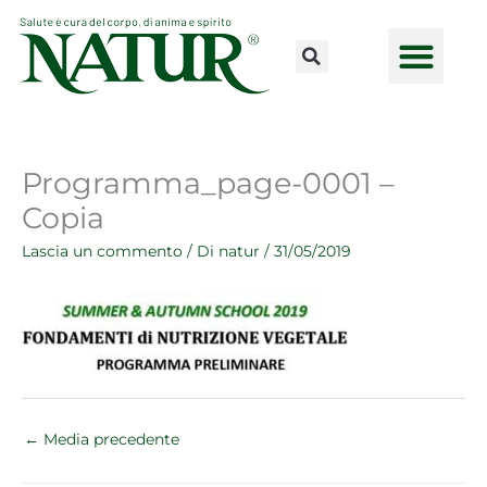
Vai
al
contenuto
CONSULENZE ONLINE
LAVORA CON NOI
PUNTI VENDI
Programma_page-0001 –
Copia
Lascia un commento
/ Di
natur
/
31/05/2019
←
Media precedente