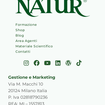
Formazione
Shop
Blog
Area Agenti
Materiale Scientifico
Contatti
I
F
Y
L
W
T
n
a
o
i
o
i
s
c
u
n
r
k
Gestione e Marketing
t
e
t
k
d
t
a
b
u
e
p
o
Via M. Macchi 10
g
o
b
d
r
k
20124 Milano Italia
r
o
e
i
e
P. Iva 02818790236
a
k
n
s
REA: MI – 1557813