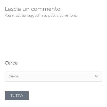
Lascia un commento
You must be logged in to post a comment.
Cerca
C
e
r
TUTTO
c
a