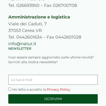
m
s
Tel. 026693950 – Fax 026700708
Amministrazione e logistica
Viale dei Caduti, 7
37053 Cerea VR
Tel. 0442601634 – Fax 0442601028
info@natur.it
NEWSLETTER
Vuoi essere sempre aggiornato sulle ultime novità?
Iscriviti alla nostra newsletter!
La
tua
e-
Privacy
Ho letto e accetto la
Privacy Policy
mail
ISCRIVIMI