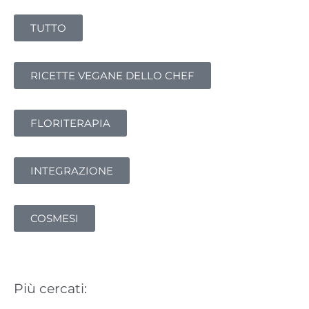
r
TUTTO
c
a
:
RICETTE VEGANE DELLO CHEF
FLORITERAPIA
INTEGRAZIONE
COSMESI
Più cercati: