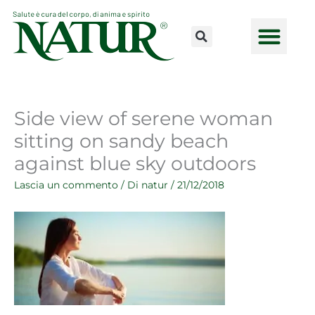
Vai
al
contenuto
CONSULENZE ONLINE
LAVORA CON NOI
PUNTI VENDI
Side view of serene woman
sitting on sandy beach
against blue sky outdoors
Lascia un commento
/ Di
natur
/
21/12/2018