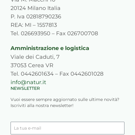
a
b
u
e
p
o
g
o
b
d
r
k
20124 Milano Italia
r
o
e
i
e
P. Iva 02818790236
a
k
n
s
REA: MI – 1557813
m
s
Tel. 026693950 – Fax 026700708
Amministrazione e logistica
Viale dei Caduti, 7
37053 Cerea VR
Tel. 0442601634 – Fax 0442601028
info@natur.it
NEWSLETTER
Vuoi essere sempre aggiornato sulle ultime novità?
Iscriviti alla nostra newsletter!
La
tua