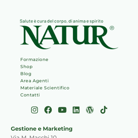
Formazione
Shop
Blog
Area Agenti
Materiale Scientifico
Contatti
I
F
Y
L
W
T
n
a
o
i
o
i
s
c
u
n
r
k
Gestione e Marketing
t
e
t
k
d
t
Via M. Macchi 10