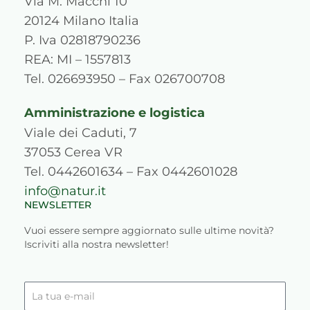
a
b
u
e
p
o
Via M. Macchi 10
g
o
b
d
r
k
20124 Milano Italia
r
o
e
i
e
P. Iva 02818790236
a
k
n
s
REA: MI – 1557813
m
s
Tel. 026693950 – Fax 026700708
Amministrazione e logistica
Viale dei Caduti, 7
37053 Cerea VR
Tel. 0442601634 – Fax 0442601028
info@natur.it
NEWSLETTER
Vuoi essere sempre aggiornato sulle ultime novità?
Iscriviti alla nostra newsletter!
La
tua