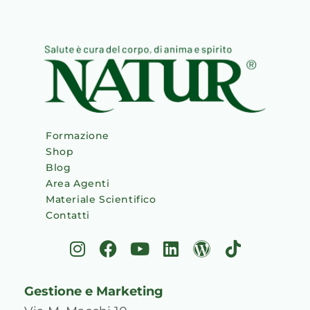
Formazione
Shop
Blog
Area Agenti
Materiale Scientifico
Contatti
I
F
Y
L
W
T
n
a
o
i
o
i
s
c
u
n
r
k
Gestione e Marketing
t
e
t
k
d
t