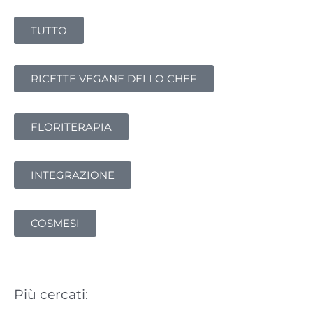
r
TUTTO
c
a
:
RICETTE VEGANE DELLO CHEF
FLORITERAPIA
INTEGRAZIONE
COSMESI
Più cercati: