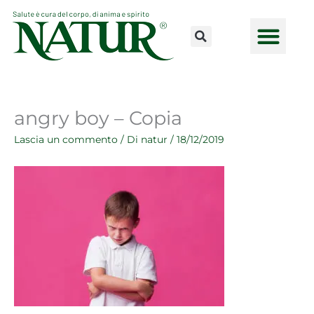
Vai
al
contenuto
CONSULENZE ONLINE
LAVORA CON NOI
PUNTI VENDI
angry boy – Copia
Lascia un commento
/ Di
natur
/
18/12/2019