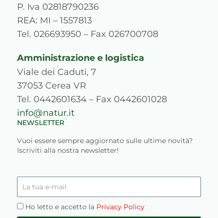
r
o
e
i
e
P. Iva 02818790236
a
k
n
s
REA: MI – 1557813
m
s
Tel. 026693950 – Fax 026700708
Amministrazione e logistica
Viale dei Caduti, 7
37053 Cerea VR
Tel. 0442601634 – Fax 0442601028
info@natur.it
NEWSLETTER
Vuoi essere sempre aggiornato sulle ultime novità?
Iscriviti alla nostra newsletter!
La
tua
e-
Privacy
Ho letto e accetto la
Privacy Policy
mail