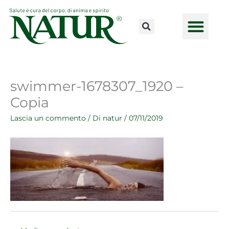
Vai
al
contenuto
CONSULENZE ONLINE
LAVORA CON NOI
PUNTI VENDI
swimmer-1678307_1920 –
Copia
Lascia un commento
/ Di
natur
/
07/11/2019