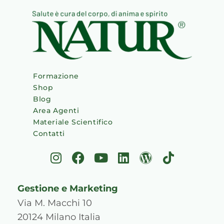
Formazione
Shop
Blog
Area Agenti
Materiale Scientifico
Contatti
I
F
Y
L
W
T
n
a
o
i
o
i
s
c
u
n
r
k
Gestione e Marketing
t
e
t
k
d
t
a
b
u
e
p
o
Via M. Macchi 10
g
o
b
d
r
k
20124 Milano Italia