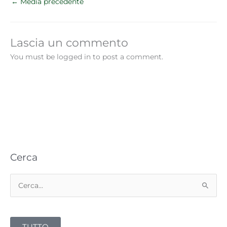
←
Media precedente
Lascia un commento
You must be logged in to post a comment.
Cerca
C
e
r
TUTTO