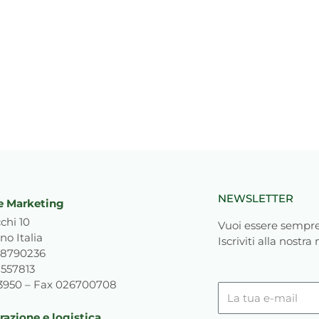
NEWSLETTER
e Marketing
chi 10
Vuoi essere sempre
no Italia
Iscriviti alla nostra
818790236
1557813
93950 – Fax 026700708
La
tua
azione e logistica