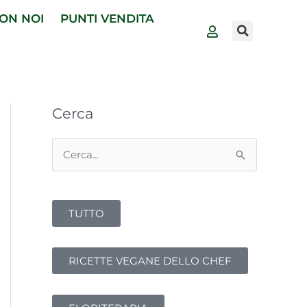
ON NOI
PUNTI VENDITA
Cerca
C
e
r
TUTTO
c
a
:
RICETTE VEGANE DELLO CHEF