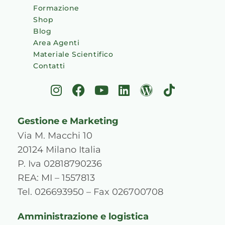
Formazione
Shop
Blog
Area Agenti
Materiale Scientifico
Contatti
I
F
Y
L
W
T
n
a
o
i
o
i
s
c
u
n
r
k
Gestione e Marketing
t
e
t
k
d
t
a
b
u
e
p
o
Via M. Macchi 10
g
o
b
d
r
k
20124 Milano Italia
r
o
e
i
e
P. Iva 02818790236
a
k
n
s
REA: MI – 1557813
m
s
Tel. 026693950 – Fax 026700708
Amministrazione e logistica