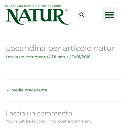
Vai
al
contenuto
CONSULENZE ONLINE
LAVORA CON NOI
PUNTI VENDI
Locandina per articolo natur
Lascia un commento
/ Di
natur
/
11/01/2018
←
Media precedente
Lascia un commento
You must be logged in to post a comment.