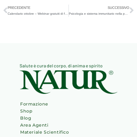
Precedente
S
PRECEDENTE
SUCCESSIVO
Calendario ottobre – Webinar gratuiti di floriterapia e integrazione alimentare
Psicologia e sistema immunitario nella patologia tumorale
Formazione
Shop
Blog
Area Agenti
Materiale Scientifico