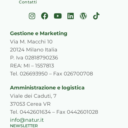
Contatti
I
F
Y
L
W
T
n
a
o
i
o
i
s
c
u
n
r
k
Gestione e Marketing
t
e
t
k
d
t
a
b
u
e
p
o
Via M. Macchi 10
g
o
b
d
r
k
20124 Milano Italia
r
o
e
i
e
P. Iva 02818790236
a
k
n
s
REA: MI – 1557813
m
s
Tel. 026693950 – Fax 026700708
Amministrazione e logistica
Viale dei Caduti, 7
37053 Cerea VR
Tel. 0442601634 – Fax 0442601028
info@natur.it
NEWSLETTER