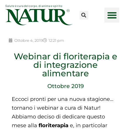
Vai
al
contenuto
CONSULENZE ONLINE
LAVORA CON NOI
PUNTI VENDI
Ottobre 4, 2019
12:21 pm
Webinar di floriterapia e
di integrazione
alimentare
Ottobre 2019
Eccoci pronti per una nuova stagione…
tornano i webinar a cura di Natur!
Abbiamo deciso di dedicare questo
mese alla
floriterapia
e, in particolar