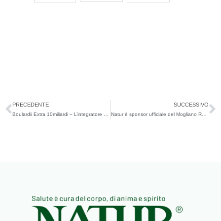
Precedente
S
PRECEDENTE
SUCCESSIVO
Boulardii Extra 10miliardi – L’integratore per il benessere del tuo intestino
Natur è sponsor ufficiale del Mogliano Rugby 1969