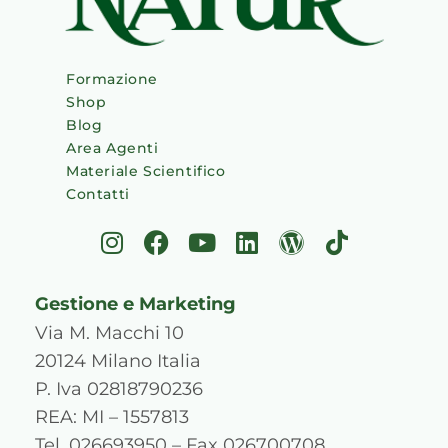
Formazione
Shop
Blog
Area Agenti
Materiale Scientifico
Contatti
I
F
Y
L
W
T
n
a
o
i
o
i
s
c
u
n
r
k
Gestione e Marketing
t
e
t
k
d
t
a
b
u
e
p
o
Via M. Macchi 10
g
o
b
d
r
k
20124 Milano Italia
r
o
e
i
e
P. Iva 02818790236
a
k
n
s
REA: MI – 1557813
m
s
Tel. 026693950 – Fax 026700708