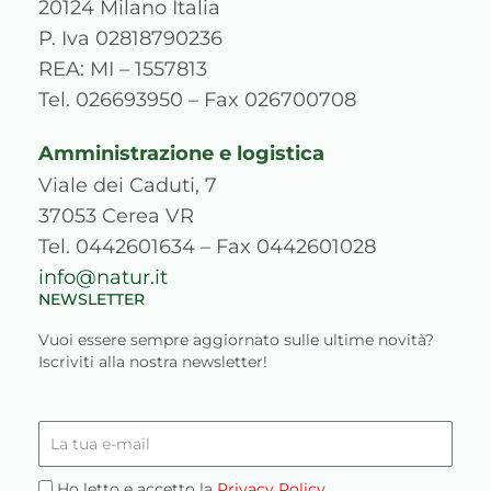
g
o
b
d
r
k
20124 Milano Italia
r
o
e
i
e
P. Iva 02818790236
a
k
n
s
REA: MI – 1557813
m
s
Tel. 026693950 – Fax 026700708
Amministrazione e logistica
Viale dei Caduti, 7
37053 Cerea VR
Tel. 0442601634 – Fax 0442601028
info@natur.it
NEWSLETTER
Vuoi essere sempre aggiornato sulle ultime novità?
Iscriviti alla nostra newsletter!
La
tua
e-
Privacy
Ho letto e accetto la
Privacy Policy