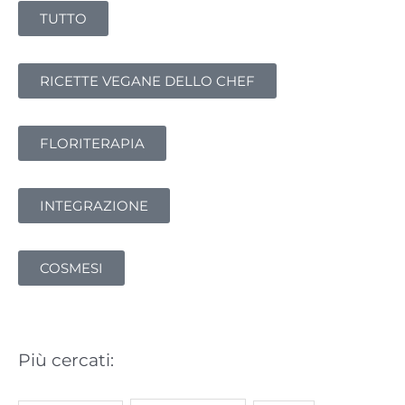
TUTTO
c
a
:
RICETTE VEGANE DELLO CHEF
FLORITERAPIA
INTEGRAZIONE
COSMESI
Più cercati: