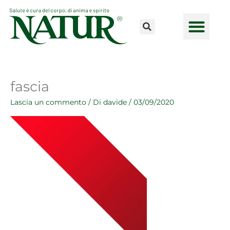
Vai
al
contenuto
CONSULENZE ONLINE
LAVORA CON NOI
PUNTI VENDI
fascia
Lascia un commento
/ Di
davide
/
03/09/2020