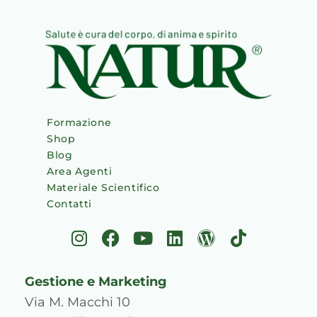
Formazione
Shop
Blog
Area Agenti
Materiale Scientifico
Contatti
I
F
Y
L
W
T
n
a
o
i
o
i
s
c
u
n
r
k
Gestione e Marketing
t
e
t
k
d
t
a
b
u
e
p
o
Via M. Macchi 10