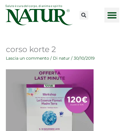
Vai
al
contenuto
CONSULENZE ONLINE
LAVORA CON NOI
PUNTI VENDI
corso korte 2
Lascia un commento
/ Di
natur
/
30/10/2019