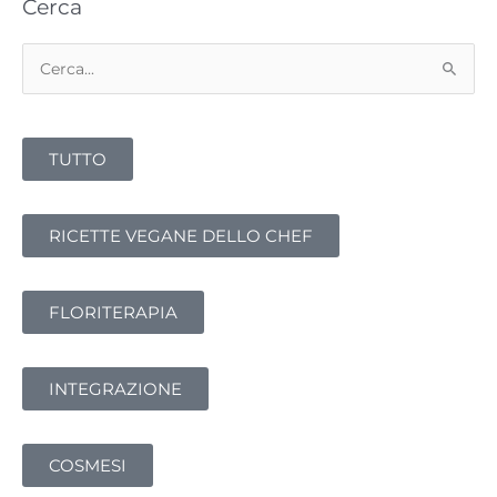
Cerca
C
e
r
TUTTO
c
a
:
RICETTE VEGANE DELLO CHEF
FLORITERAPIA
INTEGRAZIONE
COSMESI