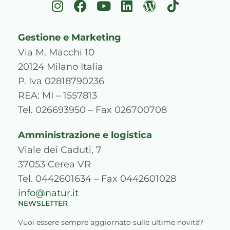
I
F
Y
L
W
T
n
a
o
i
o
i
s
c
u
n
r
k
Gestione e Marketing
t
e
t
k
d
t
a
b
u
e
p
o
Via M. Macchi 10
g
o
b
d
r
k
20124 Milano Italia
r
o
e
i
e
P. Iva 02818790236
a
k
n
s
REA: MI – 1557813
m
s
Tel. 026693950 – Fax 026700708
Amministrazione e logistica
Viale dei Caduti, 7
37053 Cerea VR
Tel. 0442601634 – Fax 0442601028
info@natur.it
NEWSLETTER
Vuoi essere sempre aggiornato sulle ultime novità?