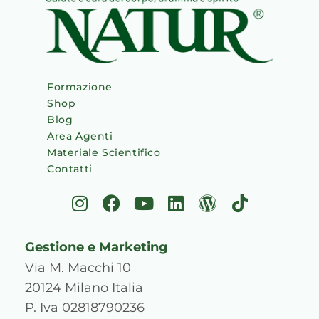
Formazione
Shop
Blog
Area Agenti
Materiale Scientifico
Contatti
I
F
Y
L
W
T
n
a
o
i
o
i
s
c
u
n
r
k
Gestione e Marketing
t
e
t
k
d
t
a
b
u
e
p
o
Via M. Macchi 10
g
o
b
d
r
k
20124 Milano Italia
r
o
e
i
e
P. Iva 02818790236