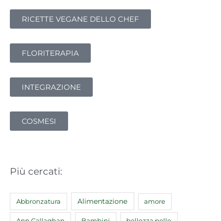
a
:
RICETTE VEGANE DELLO CHEF
FLORITERAPIA
INTEGRAZIONE
COSMESI
Più cercati:
Abbronzatura
Alimentazione
amore
Ann Callaghan
Bambini
bellezza pelle