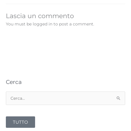
Lascia un commento
You must be logged in to post a comment.
Cerca
C
e
r
TUTTO
c