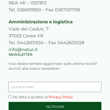
a
k
n
s
REA: MI – 1557813
m
s
Tel. 026693950 – Fax 026700708
Amministrazione e logistica
Viale dei Caduti, 7
37053 Cerea VR
Tel. 0442601634 – Fax 0442601028
info@natur.it
NEWSLETTER
Vuoi essere sempre aggiornato sulle ultime novità?
Iscriviti alla nostra newsletter!
La
tua
e-
Privacy
Ho letto e accetto la
Privacy Policy
mail
ISCRIVIMI