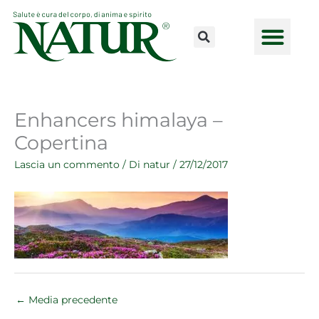
Vai
al
contenuto
CONSULENZE ONLINE
LAVORA CON NOI
PUNTI VENDI
Enhancers himalaya –
Copertina
Lascia un commento
/ Di
natur
/
27/12/2017
←
Media precedente