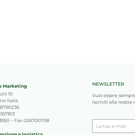
NEWSLETTER
e Marketing
chi 10
Vuoi essere sempre
no Italia
Iscriviti alla nostra
818790236
1557813
93950 – Fax 026700708
La
tua
azione e logistica