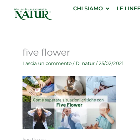
Vai
CHI SIAMO
LE LINE
al
contenuto
five flower
Lascia un commento
/ Di
natur
/
25/02/2021
five flower