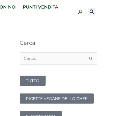
ON NOI
PUNTI VENDITA
Cerca
C
e
r
TUTTO
c
a
:
RICETTE VEGANE DELLO CHEF